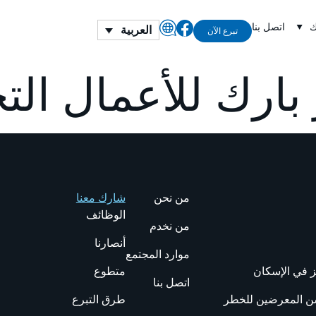
ك
اتصل بنا
العربية
تبرع الآن
ارك للأعمال التج
من نحن
شارك معنا
الوظائف
من نخدم
أنصارنا
موارد المجتمع
ز في الإسكان
متطوع
اتصل بنا
لسن المعرضين للخطر
طرق التبرع