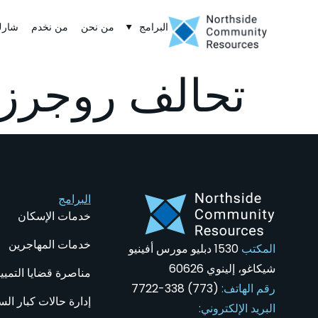
البرامج
من نحن
من نخدم
شار
تحالف روجرز ب
البرامج
خدمات الإسكان
خدمات المهاجرين
المكتب
1530 دبليو مورس أفينيو
شيكاغو، إلينوي 60626
مناصرة قضايا التميي
رقم الهاتف:
(773) 338-7722
إدارة حالات كبار ا
البريد الإلكتروني: