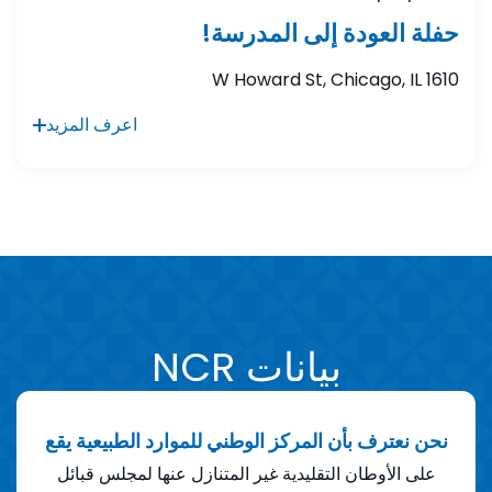
حفلة العودة إلى المدرسة!
1610 W Howard St, Chicago, IL
اعرف المزيد
بيانات NCR
نحن نعترف بأن المركز الوطني للموارد الطبيعية يقع
إننا
 في
دث
على الأوطان التقليدية غير المتنازل عنها لمجلس قبائل
جور