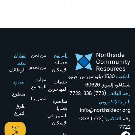
البرامج
من نحن
شارك
خدمات
معنا
من نخدم
الإسكان
الوظائف
المكتب
1530 دبليو مورس أفينيو
موارد
خدمات
أنصارنا
شيكاغو، إلينوي 60626
المجتمع
المهاجرين
رقم الهاتف:
(773) 338-7722
متطوع
اتصل بنا
مناصرة
البريد الإلكتروني:
طرق
قضايا
info@northsidecr.org
التبرع
التمييز في
رقم
الفاكس:
(773) 338-
الإسكان
7722
تبرع
الآن
إدارة