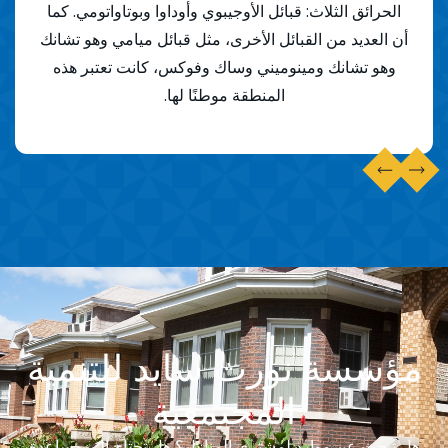
الحرائق الثلاث: قبائل الأوجيبوي وأوداوا وبوتاواتومي. كما
آخ
ركة
أن العديد من القبائل الأخرى، مثل قبائل ميامي وهو تشانك
الشر
د
وهو تشانك ومينوميني وساك وفوكس، كانت تعتبر هذه
ما 
المنطقة موطنًا لها.
مؤسسة نورث سايد للتنمية
المجتمعية
هل تبحث عن موارد لمشتري المنازل؟ هل تحتاج إلى مساعدة