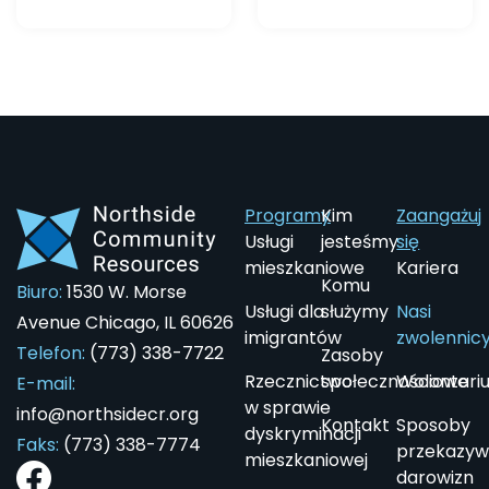
Programy
Kim
Zaangażuj
Usługi
jesteśmy
się
mieszkaniowe
Kariera
Komu
Biuro:
1530 W. Morse
Usługi dla
służymy
Nasi
Avenue Chicago, IL 60626
imigrantów
zwolennic
Telefon:
(773) 338-7722
Zasoby
Rzecznictwo
społecznościowe
Wolontari
E-mail:
w sprawie
info@northsidecr.org
Kontakt
Sposoby
dyskryminacji
Faks:
(773) 338-7774
przekazyw
mieszkaniowej
darowizn