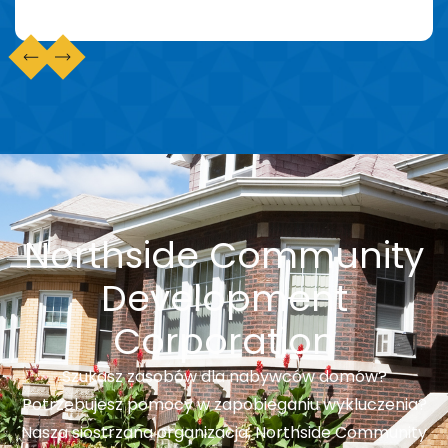
Northside Community
Development
Corporation
Szukasz zasobów dla nabywców domów?
Potrzebujesz pomocy w zapobieganiu wykluczenia?
Nasza siostrzana organizacja, Northside Community