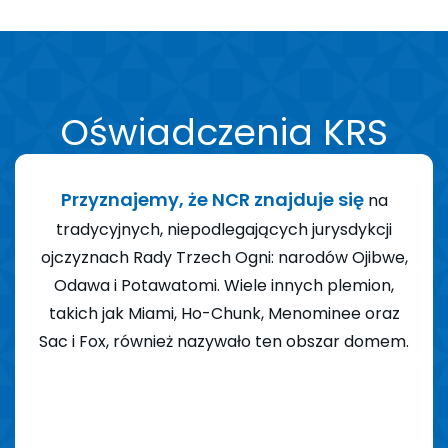
Oświadczenia KRS
Przyznajemy, że NCR znajduje się
na
tradycyjnych, niepodlegających jurysdykcji
G
ą w
ojczyznach Rady Trzech Ogni: narodów Ojibwe,
Ar
tw z
Odawa i Potawatomi. Wiele innych plemion,
pra
tóre
takich jak Miami, Ho-Chunk, Menominee oraz
h
Sac i Fox, również nazywało ten obszar domem.
Af
enia
i