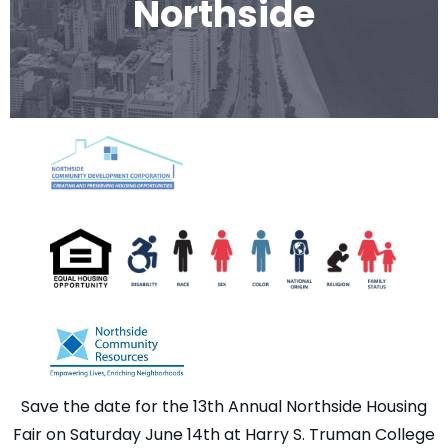
Northside
EN
EN
ES
ES
CN
CN
AR
AR
Save the date for the 13th Annual Northside Housing
Fair on Saturday June 14th at Harry S. Truman College