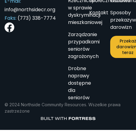
Rzecznictwo
społecznościowe
Wolontari
E-mail:
w sprawie
info@northsidecr.org
Kontakt
Sposoby
dyskryminacji
Faks:
(773) 338-7774
przekazyw
mieszkaniowej
darowizn
Zarządzanie
Przeka
przypadkami
darowiz
seniorów
teraz
zagrożonych
Drobne
naprawy
dostępne
dla
seniorów
© 2024 Northside Community Resources. Wszelkie prawa
zastrzeżone