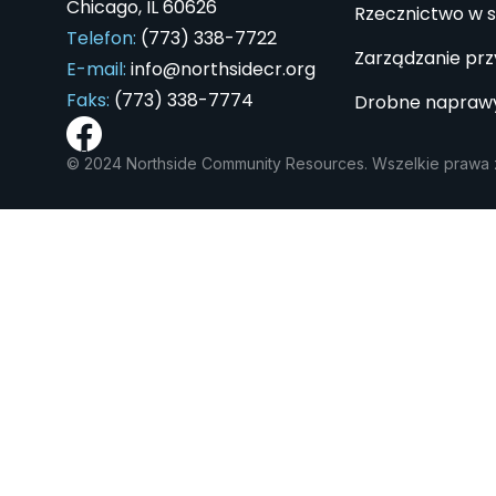
Chicago, IL 60626
Rzecznictwo w s
Telefon:
(773) 338-7722
Zarządzanie pr
E-mail:
info@northsidecr.org
Faks:
(773) 338-7774
Drobne naprawy
© 2024 Northside Community Resources. Wszelkie prawa