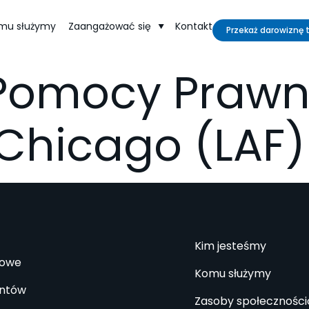
mu służymy
Zaangażować się
Kontakt
Przekaż darowiznę 
Pomocy Prawn
 Chicago (LAF)
Kim jesteśmy
iowe
Komu służymy
antów
Zasoby społecznośc