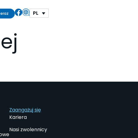
PL
teraz
ej
Zaangażuj się
Kariera
Nasi zwolennicy
iowe