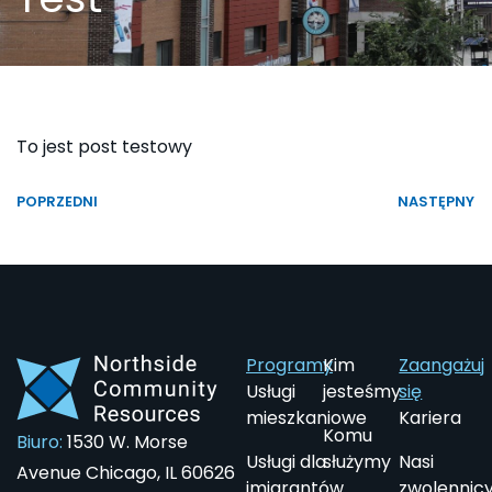
CN
CN
AR
AR
To jest post testowy
POPRZEDNI
NASTĘPNY
Programy
Kim
Zaangażuj
Usługi
jesteśmy
się
mieszkaniowe
Kariera
Komu
Biuro:
1530 W. Morse
Usługi dla
służymy
Nasi
Avenue Chicago, IL 60626
imigrantów
zwolennic