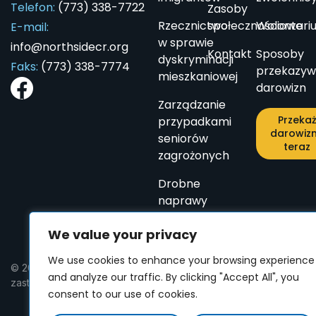
Telefon:
(773) 338-7722
Zasoby
Rzecznictwo
społecznościowe
Wolontari
E-mail:
w sprawie
info@northsidecr.org
Kontakt
Sposoby
dyskryminacji
Faks:
(773) 338-7774
przekazyw
mieszkaniowej
darowizn
Zarządzanie
Przeka
przypadkami
darowiz
seniorów
teraz
zagrożonych
Drobne
naprawy
dostępne
We value your privacy
dla
seniorów
We use cookies to enhance your browsing experience
© 2024 Northside Community Resources. Wszelkie prawa
and analyze our traffic. By clicking "Accept All", you
zastrzeżone
consent to our use of cookies.